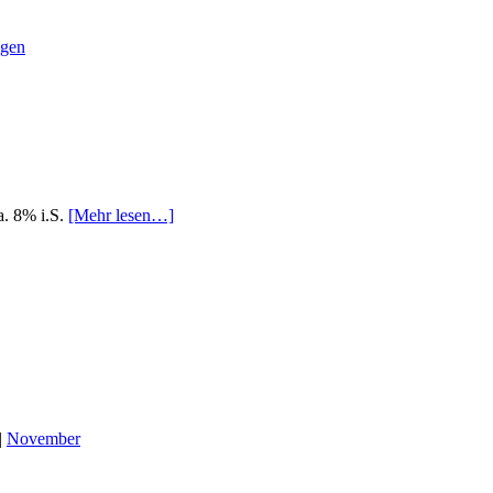
ügen
ca. 8% i.S.
[Mehr lesen…]
|
November