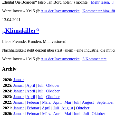
„digital On-Boarden“ (also „an Bord holen“) möchte.
[Mehr lesen…]
Werte Invest - 09:15 @
Aus der Investmentecke
|
Kommentar hinzuf
13.04.2021
„Klimakiller“
Liebe Freunde, Kunden, Mitinvestoren!
Nachhaltigkeit steht derzeit über (fast) allem - eine Industrie, die mit 
Werte Invest - 13:15 @
Aus der Investmentecke
|
3 Kommentare
Archiv
2026:
Januar
2025:
Januar
|
April
|
Juli
|
Oktober
2024:
Januar
|
April
|
Juli
|
Oktober
2023:
Januar
|
April
|
Juli
|
Oktober
2022:
Januar
|
Februar
|
März
|
April
|
Mai
|
Juli
|
August
|
September
2021:
Januar
|
Februar
|
April
|
Juli
|
August
|
Oktober
2020:
Januar
|
Februar
|
März
|
April
|
Mai
|
Juni
|
Juli
|
Oktober