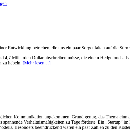
ügen
er Entwicklung betrieben, die uns ein paar Sorgenfalten auf die Stirn 
rund 4,7 Milliarden Dollar abschreiben müsse, die einem Hedgefonds al
ch zu hebeln.
[Mehr lesen…]
rer täglichen Kommunikation angekommen, Grund genug, das Thema einma
s spannende Verhältnismäßigkeiten zu Tage förderte. Ein „Startup“ im 
ftsmodells. Besonders beeindruckend waren ein paar Zahlen zu den Kos