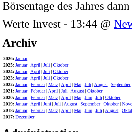
Börsentage des Jahres dann
Werte Invest - 13:44 @
Ne
Archiv
2026:
Januar
2025:
Januar
|
April
|
Juli
|
Oktober
2024:
Januar
|
April
|
Juli
|
Oktober
2023:
Januar
|
April
|
Juli
|
Oktober
2022:
Januar
|
Februar
|
März
|
April
|
Mai
|
Juli
|
August
|
September
2021:
Januar
|
Februar
|
April
|
Juli
|
August
|
Oktober
2020:
Januar
|
Februar
|
März
|
April
|
Mai
|
Juni
|
Juli
|
Oktober
2019:
Januar
|
April
|
Juni
|
Juli
|
August
|
September
|
Oktober
|
Nove
2018:
Januar
|
Februar
|
März
|
April
|
Mai
|
Juni
|
Juli
|
August
|
Okto
2017:
Dezember