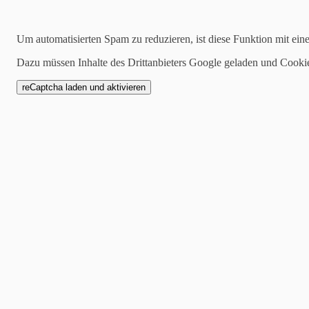
Suchen
Um automatisierten Spam zu reduzieren, ist diese Funktion mit ein
Dazu müssen Inhalte des Drittanbieters Google geladen und Cooki
Kategorien
alle
Allgemeines
Marktberichte
News
Aus der Investmentecke
24.10.2025