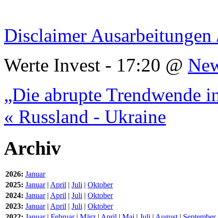
Disclaimer Ausarbeitungen 
Werte Invest - 17:20 @
Ne
„Die abrupte Trendwende in
« Russland - Ukraine
Archiv
2026:
Januar
2025:
Januar
|
April
|
Juli
|
Oktober
2024:
Januar
|
April
|
Juli
|
Oktober
2023:
Januar
|
April
|
Juli
|
Oktober
2022:
Januar
|
Februar
|
März
|
April
|
Mai
|
Juli
|
August
|
September