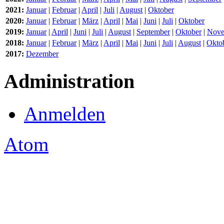
2021:
Januar
|
Februar
|
April
|
Juli
|
August
|
Oktober
2020:
Januar
|
Februar
|
März
|
April
|
Mai
|
Juni
|
Juli
|
Oktober
2019:
Januar
|
April
|
Juni
|
Juli
|
August
|
September
|
Oktober
|
Nove
2018:
Januar
|
Februar
|
März
|
April
|
Mai
|
Juni
|
Juli
|
August
|
Okto
2017:
Dezember
Administration
Anmelden
Atom