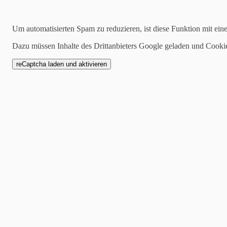
Suchen
Um automatisierten Spam zu reduzieren, ist diese Funktion mit ein
Dazu müssen Inhalte des Drittanbieters Google geladen und Cooki
Kategorien
alle
Allgemeines
Marktberichte
News
Aus der Investmentecke
17.09.2019