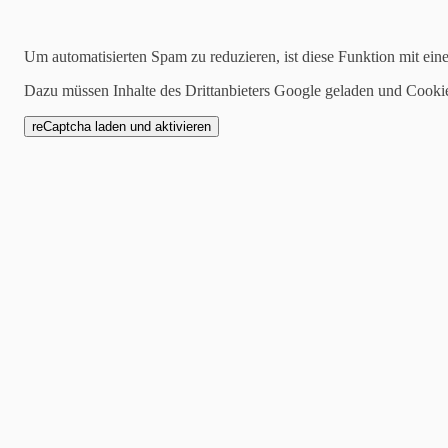
Suchen
Um automatisierten Spam zu reduzieren, ist diese Funktion mit ein
Dazu müssen Inhalte des Drittanbieters Google geladen und Cooki
Kategorien
alle
Allgemeines
Marktberichte
News
Aus der Investmentecke
03.09.2019
Handelskonflikt „konkr
Liebe Freunde, Kunden, Mi