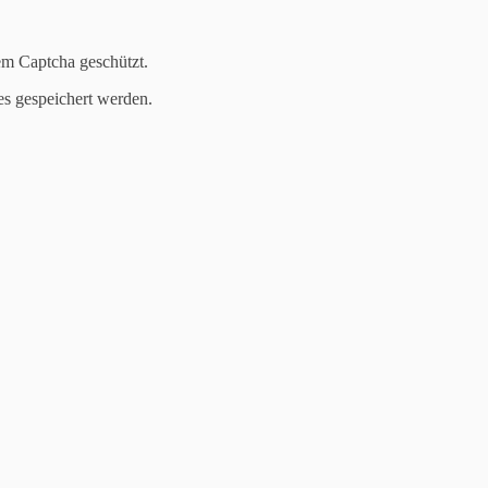
em Captcha geschützt.
es gespeichert werden.
 Jahre DAX“
tsche Aktienindex DAX. Er ist bis heute der bei weitem bedeutendste I
 die Marktkapitalisierung im Streubesitz). Er repräsentiert so rund 7
 einem Anteil von je 9% bis 10%, ganz unten die Commerzbank, die D
talisierung, Liquidität, Handelsvolumen) hat sich seine Zusammensetz
, Mannesmann oder der Dresdner Bank, alle waren einmal Mitgliede