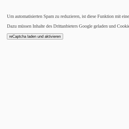
Suchen
Um automatisierten Spam zu reduzieren, ist diese Funktion mit ein
Dazu müssen Inhalte des Drittanbieters Google geladen und Cooki
Kategorien
alle
Allgemeines
Marktberichte
News
Aus der Investmentecke
24.07.2018
Marktbericht zum II. Quartal 2018 - „30
Vor fast genau 30 Jahren, am 01. Juli 1988 wurde er kreiert, der Deu
und liquidesten Unternehmen des deutschen Aktienmarktes (bezogen auf
Aktiengesellschaften. Ganz oben stehen SAP, Siemens und Bayer mit
Aufgrund der Kriterien, die über die Aufnahme bestimmen (Marktkapi
Unternehmen wie Feldmühle Nobel, Nixdorf, dem Kaufhof, Hoechst