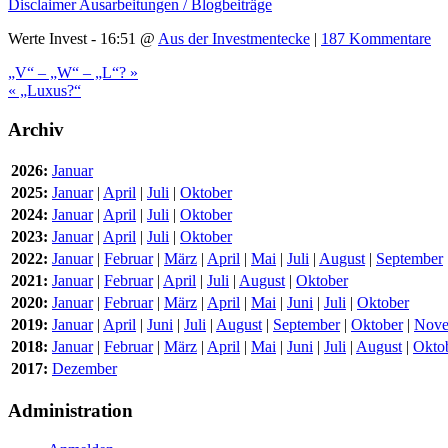
Disclaimer Ausarbeitungen / Blogbeiträge
Werte Invest - 16:51 @
Aus der Investmentecke
|
187 Kommentare
„V“ – „W“ – „L“? »
« „Luxus?“
Archiv
2026:
Januar
2025:
Januar
|
April
|
Juli
|
Oktober
2024:
Januar
|
April
|
Juli
|
Oktober
2023:
Januar
|
April
|
Juli
|
Oktober
2022:
Januar
|
Februar
|
März
|
April
|
Mai
|
Juli
|
August
|
September
2021:
Januar
|
Februar
|
April
|
Juli
|
August
|
Oktober
2020:
Januar
|
Februar
|
März
|
April
|
Mai
|
Juni
|
Juli
|
Oktober
2019:
Januar
|
April
|
Juni
|
Juli
|
August
|
September
|
Oktober
|
Nove
2018:
Januar
|
Februar
|
März
|
April
|
Mai
|
Juni
|
Juli
|
August
|
Okto
2017:
Dezember
Administration