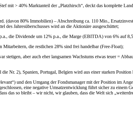
Stef mit > 40% Marktanteil der „Platzhirsch“, deckt das komplette Land 
. (davon 80% Immobilien) – Abschreibung ca. 110 Mio., Ersatzinvesti
tel des Jahresüberschusses wird an die Aktionäre ausgeschüttet;
2% p.a., die Dividende um 12% p.a., die Marge (EBITDA) von 6% auf 8
itarbeitern, die restlichen 28% sind frei handelbar (Free-Float);
ar stetigen, aber auch eher langsamen Wachstums etwas teuer = Abbau
l die Nr. 2), Spanien, Portugal, Belgien wird aus einer starken Position
relevant“) und den Umgang der Fondsmanager mit der Position im Angesi
nts geschlossen, eine negative Umsatzentwicklung führt sicher zu ein
dass das so bleibt – wir nicht, wir glauben, dass die Welt sich „weiterd