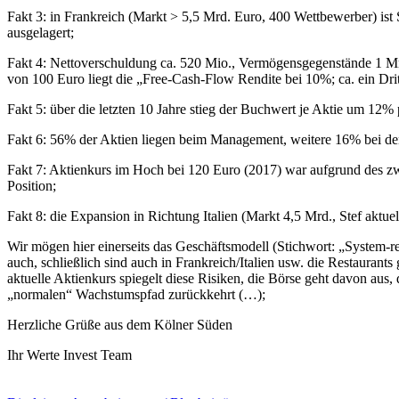
Fakt 3: in Frankreich (Markt > 5,5 Mrd. Euro, 400 Wettbewerber) ist 
ausgelagert;
Fakt 4: Nettoverschuldung ca. 520 Mio., Vermögensgegenstände 1 Mrd
von 100 Euro liegt die „Free-Cash-Flow Rendite bei 10%; ca. ein Drit
Fakt 5: über die letzten 10 Jahre stieg der Buchwert je Aktie um 1
Fakt 6: 56% der Aktien liegen beim Management, weitere 16% bei den M
Fakt 7: Aktienkurs im Hoch bei 120 Euro (2017) war aufgrund des zw
Position;
Fakt 8: die Expansion in Richtung Italien (Markt 4,5 Mrd., Stef aktuel
Wir mögen hier einerseits das Geschäftsmodell (Stichwort: „System-
auch, schließlich sind auch in Frankreich/Italien usw. die Restaura
aktuelle Aktienkurs spiegelt diese Risiken, die Börse geht davon aus, 
„normalen“ Wachstumspfad zurückkehrt (…);
Herzliche Grüße aus dem Kölner Süden
Ihr Werte Invest Team