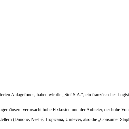
tierten Anlagefonds, haben wir die „Stef S.A.“, ein französisches Logi
llagerhäusern verursacht hohe Fixkosten und der Anbieter, der hohe Vo
rstellern (Danone, Nestlé, Tropicana, Unilever, also die „Consumer Stap